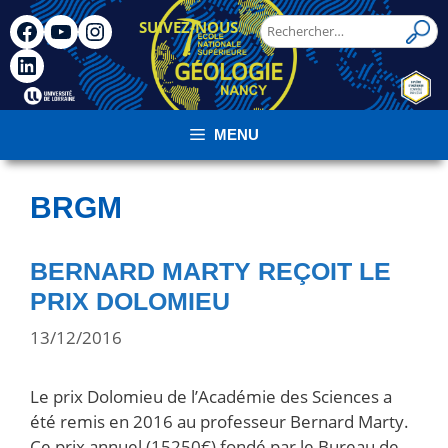
SUIVEZ-NOUS
!
MENU
BRGM
BERNARD MARTY REÇOIT LE
PRIX DOLOMIEU
13/12/2016
Le prix Dolomieu de l’Académie des Sciences a
été remis en 2016 au professeur Bernard Marty.
Ce prix annuel (15250€) fondé par le Bureau de