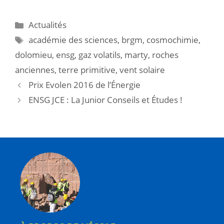
Actualités
académie des sciences
,
brgm
,
cosmochimie
,
dolomieu
,
ensg
,
gaz volatils
,
marty
,
roches
anciennes
,
terre primitive
,
vent solaire
Prix Evolen 2016 de l’Énergie
ENSG JCE : La Junior Conseils et Études !