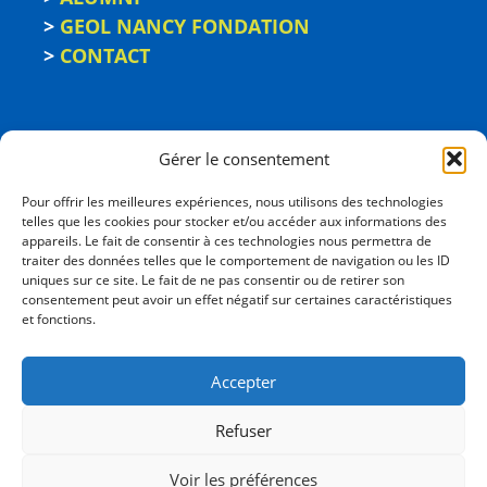
>
GEOL NANCY FONDATION
>
CONTACT
Gérer le consentement
Pour offrir les meilleures expériences, nous utilisons des technologies
telles que les cookies pour stocker et/ou accéder aux informations des
appareils. Le fait de consentir à ces technologies nous permettra de
traiter des données telles que le comportement de navigation ou les ID
uniques sur ce site. Le fait de ne pas consentir ou de retirer son
consentement peut avoir un effet négatif sur certaines caractéristiques
ÉCOLE NATIONALE
et fonctions.
SUPÉRIEURE DE GÉOLOGIE
2, rue du Doyen Marcel Roubault - BP 10162
Accepter
54505 Vandœuvre-les-Nancy cedex
03 72 74 46 00
Refuser
Voir les préférences
ENSG 2026 © TOUS DROITS RÉSERVÉS |
MENTIONS LÉGALES