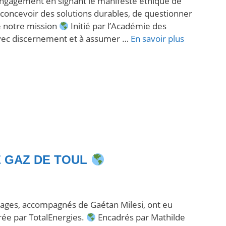
 engagement en signant le manifeste éthique de
concevoir des solutions durables, de questionner
de notre mission
Initié par l’Académie des
r avec discernement et à assumer …
En savoir plus
É GAZ DE TOUL
ckages, accompagnés de Gaétan Milesi, ont eu
érée par TotalEnergies.
Encadrés par Mathilde