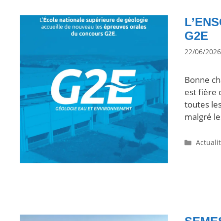
L’EN
G2E
22/06/2026
Bonne cha
est fière
toutes le
malgré l
Actuali