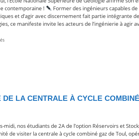
ui, l’Ecole Nationale Supérieure de Géologie affirme son
rie contemporaine !
Former des ingénieurs capables de 
tiques et d’agir avec discernement fait partie intégrante 
ies, ce manifeste invite les acteurs de l’ingénierie à agi
tés
E DE LA CENTRALE À CYCLE COMBIN
s-midi, nos étudiants de 2A de l’option Réservoirs et Sto
nité de visiter la centrale à cycle combiné gaz de Toul, op