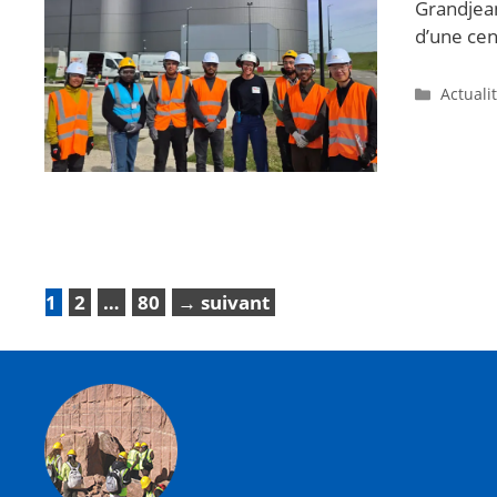
Grandjean
d’une cen
Actuali
1
2
…
80
→
suivant