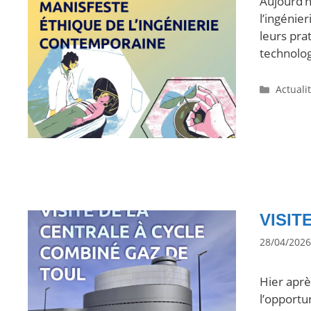
Aujourd’h
l’ingénie
leurs pra
technolog
Actuali
VISIT
28/04/2026
Hier aprè
l’opportu