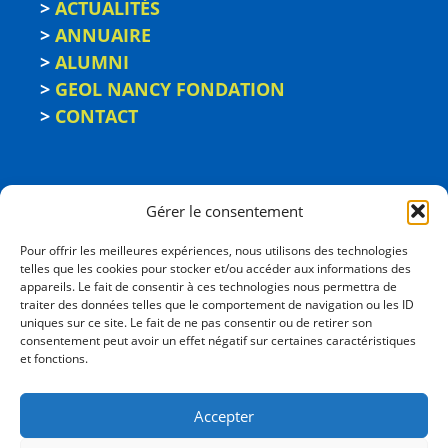
>
ACTUALITÉS
>
ANNUAIRE
>
ALUMNI
>
GEOL NANCY FONDATION
>
CONTACT
Gérer le consentement
Pour offrir les meilleures expériences, nous utilisons des technologies
telles que les cookies pour stocker et/ou accéder aux informations des
appareils. Le fait de consentir à ces technologies nous permettra de
traiter des données telles que le comportement de navigation ou les ID
uniques sur ce site. Le fait de ne pas consentir ou de retirer son
consentement peut avoir un effet négatif sur certaines caractéristiques
ÉCOLE NATIONALE
et fonctions.
SUPÉRIEURE DE GÉOLOGIE
2, rue du Doyen Marcel Roubault - BP 10162
Accepter
54505 Vandœuvre-les-Nancy cedex
03 72 74 46 00