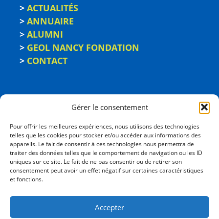
>
ACTUALITÉS
>
ANNUAIRE
>
ALUMNI
>
GEOL NANCY FONDATION
>
CONTACT
Gérer le consentement
Pour offrir les meilleures expériences, nous utilisons des technologies
telles que les cookies pour stocker et/ou accéder aux informations des
appareils. Le fait de consentir à ces technologies nous permettra de
traiter des données telles que le comportement de navigation ou les ID
uniques sur ce site. Le fait de ne pas consentir ou de retirer son
consentement peut avoir un effet négatif sur certaines caractéristiques
ÉCOLE NATIONALE
et fonctions.
SUPÉRIEURE DE GÉOLOGIE
2, rue du Doyen Marcel Roubault - BP 10162
Accepter
54505 Vandœuvre-les-Nancy cedex