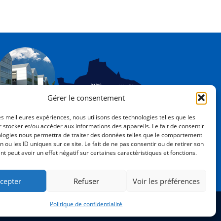
Gérer le consentement
les meilleures expériences, nous utilisons des technologies telles que les
ÉCOLE NATIONALE
 stocker et/ou accéder aux informations des appareils. Le fait de consentir
SUPÉRIEURE DE GÉOLOGIE
ologies nous permettra de traiter des données telles que le comportement
n ou les ID uniques sur ce site. Le fait de ne pas consentir ou de retirer son
, rue du Doyen Marcel Roubault - BP 10162
 peut avoir un effet négatif sur certaines caractéristiques et fonctions.
4505 Vandœuvre-les-Nancy cedex
3 72 74 46 00
cepter
Refuser
Voir les préférences
Politique de confidentialité
TÉ
|
UNIVERSITÉ DE LORRAINE