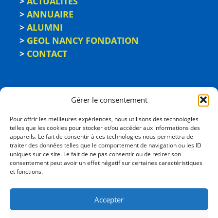
>
ACTUALITÉS
>
ANNUAIRE
>
ALUMNI
>
GEOL NANCY FONDATION
>
CONTACT
Gérer le consentement
Pour offrir les meilleures expériences, nous utilisons des technologies
telles que les cookies pour stocker et/ou accéder aux informations des
appareils. Le fait de consentir à ces technologies nous permettra de
traiter des données telles que le comportement de navigation ou les ID
uniques sur ce site. Le fait de ne pas consentir ou de retirer son
consentement peut avoir un effet négatif sur certaines caractéristiques
ÉCOLE NATIONALE
et fonctions.
SUPÉRIEURE DE GÉOLOGIE
2, rue du Doyen Marcel Roubault - BP 10162
Accepter
54505 Vandœuvre-les-Nancy cedex
03 72 74 46 00