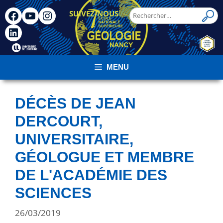
SUIVEZ-NOUS
!
MENU
DÉCÈS DE JEAN
DERCOURT,
UNIVERSITAIRE,
GÉOLOGUE ET MEMBRE
DE L'ACADÉMIE DES
SCIENCES
26/03/2019