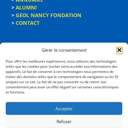
>
ALUMNI
>
GEOL NANCY FONDATION
>
CONTACT
Gérer le consentement
Pour offrir les meilleures expériences, nous utilisons des technologies
telles que les cookies pour stocker et/ou accéder aux informations des
appareils. Le fait de consentir à ces technologies nous permettra de
traiter des données telles que le comportement de navigation ou les ID
uniques sur ce site. Le fait de ne pas consentir ou de retirer son
consentement peut avoir un effet négatif sur certaines caractéristiques
ÉCOLE NATIONALE
et fonctions.
SUPÉRIEURE DE GÉOLOGIE
2, rue du Doyen Marcel Roubault - BP 10162
Accepter
54505 Vandœuvre-les-Nancy cedex
03 72 74 46 00
Refuser