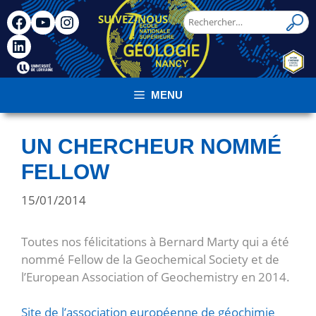
SUIVEZ-NOUS
!
MENU
UN CHERCHEUR NOMMÉ
FELLOW
15/01/2014
Toutes nos félicitations à Bernard Marty qui a été
nommé Fellow de la Geochemical Society et de
l’European Association of Geochemistry en 2014.
Site de l’association européenne de géochimie