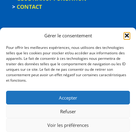
>
CONTACT
Gérer le consentement
Pour offrir les meilleures expériences, nous utilisons des technologies
telles que les cookies pour stocker et/ou accéder aux informations des
appareils. Le fait de consentir à ces technologies nous permettra de
traiter des données telles que le comportement de navigation ou les ID
uniques sur ce site. Le fait de ne pas consentir ou de retirer son
consentement peut avoir un effet négatif sur certaines caractéristiques
ÉCOLE NATIONALE
et fonctions.
SUPÉRIEURE DE GÉOLOGIE
2, rue du Doyen Marcel Roubault - BP 10162
Accepter
54505 Vandœuvre-les-Nancy cedex
03 72 74 46 00
Refuser
Voir les préférences
ENSG 2026 © TOUS DROITS RÉSERVÉS |
MENTIONS LÉGALES
|
POLITIQUE DE CONFIDENTIALITÉ
|
UNIVERSITÉ DE