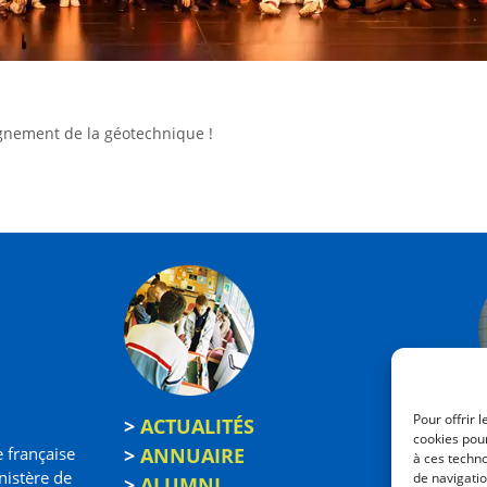
eignement de la géotechnique !
Pour offrir 
>
ACTUALITÉS
cookies pour
e française
>
ANNUAIRE
à ces techn
nistère de
de navigatio
>
ALUMNI
2