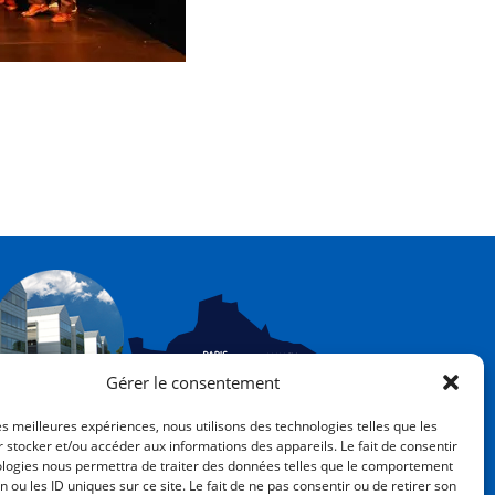
Gérer le consentement
les meilleures expériences, nous utilisons des technologies telles que les
ÉCOLE NATIONALE
 stocker et/ou accéder aux informations des appareils. Le fait de consentir
SUPÉRIEURE DE GÉOLOGIE
ologies nous permettra de traiter des données telles que le comportement
n ou les ID uniques sur ce site. Le fait de ne pas consentir ou de retirer son
, rue du Doyen Marcel Roubault - BP 10162