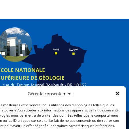
ÉCOLE NATIONALE
SUPÉRIEURE DE GÉOLOGIE
, rue du Doyen Marcel Roubault - BP 10162
4505 Vandœuvre-les-Nancy cedex
Gérer le consentement
3 72 74 46 00
les meilleures expériences, nous utilisons des technologies telles que les
 stocker et/ou accéder aux informations des appareils. Le fait de consentir
ologies nous permettra de traiter des données telles que le comportement
TÉ
|
UNIVERSITÉ DE LORRAINE
n ou les ID uniques sur ce site. Le fait de ne pas consentir ou de retirer son
 peut avoir un effet négatif sur certaines caractéristiques et fonctions.