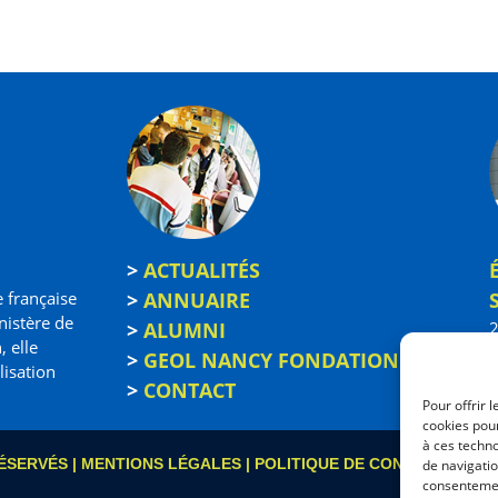
>
ACTUALITÉS
e française
>
ANNUAIRE
nistère de
>
ALUMNI
2
, elle
5
>
GEOL NANCY FONDATION
lisation
0
>
CONTACT
Pour offrir 
cookies pour
à ces techn
ÉSERVÉS |
MENTIONS LÉGALES
|
POLITIQUE DE CONFIDENTIALI
de navigatio
consentement